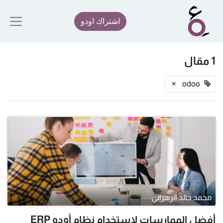
اشتراك اودو
1 مقال
×
odoo
محمد خالد الزهراني
أفضل الممارسات لاستخدام نظام أودو ERP